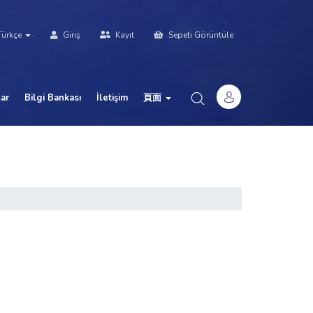
ürkçe
Giriş
Kayıt
Sepeti Görüntüle
ar
Bilgi Bankası
İletişim
頁面