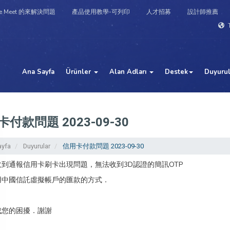
e Meet 的來解決問題
產品使用教學-可列印
人才招募
設計師推薦
T
Ana Sayfa
Ürünler
Alan Adları
Destek
Duyurul
付款問題 2023-09-30
ayfa
Duyurular
信用卡付款問題 2023-09-30
到通報信用卡刷卡出現問題，無法收到3D認證的簡訊OTP
用中國信託虛擬帳戶的匯款的方式．
成您的困擾．謝謝