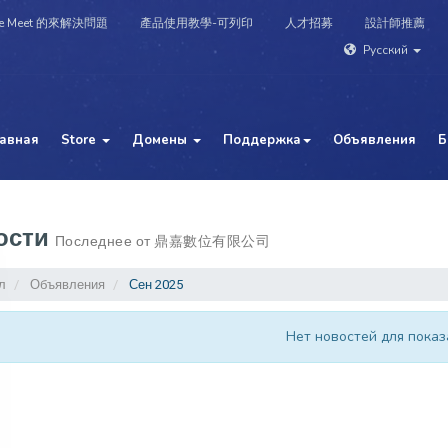
e Meet 的來解決問題
產品使用教學-可列印
人才招募
設計師推薦
Русский
лавная
Store
Домены
Поддержка
Объявления
Б
ости
Последнее от 鼎嘉數位有限公司
л
Объявления
Сен 2025
Нет новостей для показ