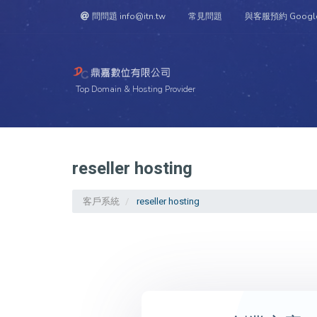
問問題 info@itn.tw
常見問題
與客服預約 Googl
Top Domain & Hosting Provider
reseller hosting
客戶系統
reseller hosting