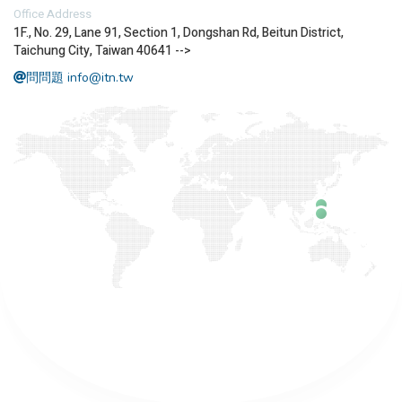
Office Address
1F., No. 29, Lane 91, Section 1, Dongshan Rd, Beitun District,
Taichung City, Taiwan 40641
-->
問問題 info@itn.tw