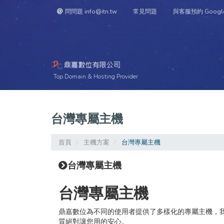
問問題 info@itn.tw
常見問題
與客服預約 Googl
Top Domain & Hosting Provider
Home
Winkel
D
台灣專屬主機
首頁
主機方案
台灣專屬主機
台灣專屬主機
台灣專屬主機
鼎嘉數位為不同的使用者提供了多樣化的專屬主機，我們採用
質絕對讓您用的安心。