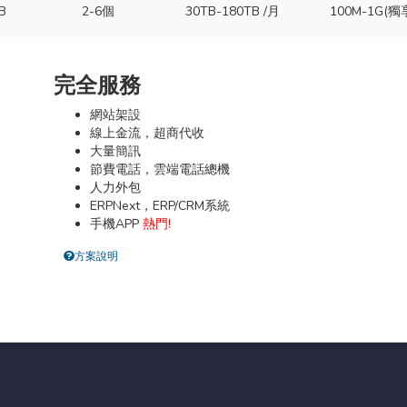
B
2-6個
30TB-180TB /月
100M-1G(獨
完全服務
網站架設
線上金流，超商代收
大量簡訊
節費電話，雲端電話總機
人力外包
ERPNext，ERP/CRM系統
手機APP
熱門!
方案說明