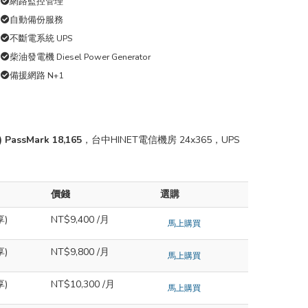
網路監控管理
自動備份服務
不斷電系統 UPS
柴油發電機 Diesel Power Generator
備援網路 N+1
) PassMark 18,165
，台中HINET電信機房 24x365，UPS
價錢
選購
享)
NT$9,400 /月
馬上購買
享)
NT$9,800 /月
馬上購買
享)
NT$10,300 /月
馬上購買