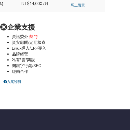
享)
NT$14,000 /月
馬上購買
企業支援
資訊委外
熱門!
資安顧問/定期檢查
Linux導入/ERP導入
品牌經營
私有"雲"架設
關鍵字行銷/SEO
經銷合作
方案說明