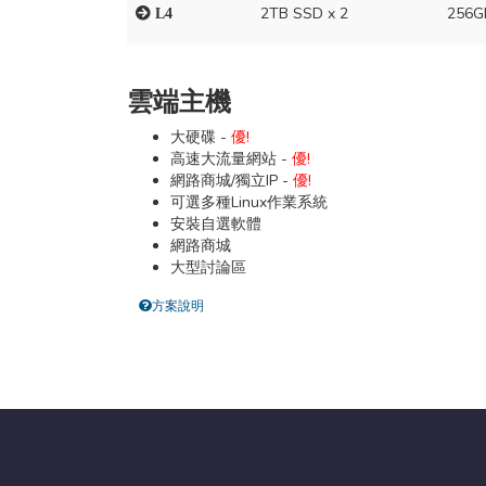
2TB SSD x 2
256G
L4
雲端主機
大硬碟 -
優!
高速大流量網站 -
優!
網路商城/獨立IP -
優!
可選多種Linux作業系統
安裝自選軟體
網路商城
大型討論區
方案說明