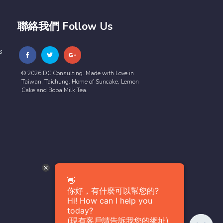
聯絡我們 Follow Us
s
© 2026 DC Consulting. Made with Love in
Taiwan, Taichung. Home of Suncake, Lemon
Cake and Boba Milk Tea.
👋
你好，有什麼可以幫您的?
Hi! How can I help you
today?
(現有客戶請告訴我您的網址)