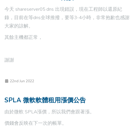
今天 shareserver05 dns 出現錯誤，現在工程師以還原紀
錄，目前在等dns全球推撥，要等3-4小時，非常抱歉也感謝
大家的諒解。
其餘主機都正常，
謝謝
22nd Jun 2022
SPLA 微軟軟體租用漲價公告
由於微軟 SPLA漲價，所以我們會跟著漲。
價錢會反映在下一次的帳單。