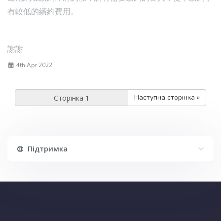
有較低的續約費用。
謝謝
4th Apr 2022
Наступна сторінка »
Підтримка