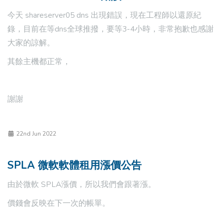
今天 shareserver05 dns 出現錯誤，現在工程師以還原紀
錄，目前在等dns全球推撥，要等3-4小時，非常抱歉也感謝
大家的諒解。
其餘主機都正常，
謝謝
22nd Jun 2022
SPLA 微軟軟體租用漲價公告
由於微軟 SPLA漲價，所以我們會跟著漲。
價錢會反映在下一次的帳單。