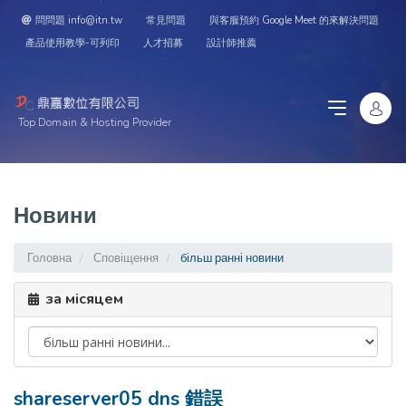
問問題 info@itn.tw
常見問題
與客服預約 Google Meet 的來解決問題
產品使用教學-可列印
人才招募
設計師推薦
Top Domain & Hosting Provider
Новини
Головна
Сповіщення
більш ранні новини
за місяцем
shareserver05 dns 錯誤