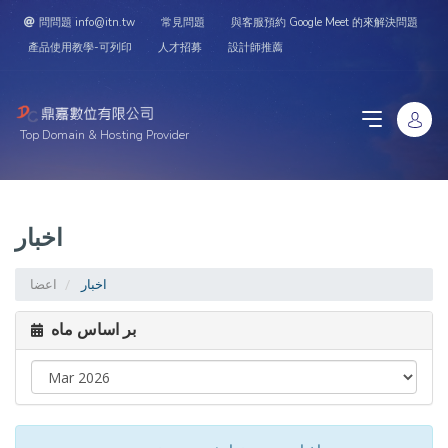
問問題 info@itn.tw
常見問題
與客服預約 Google Meet 的來解決問題
產品使用教學-可列印
人才招募
設計師推薦
Top Domain & Hosting Provider
اخبار
اخبار
اعضا
بر اساس ماه