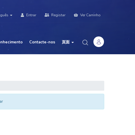
uguês
Entrar
Registar
Ver Carrinho
onhecimento
Contacte-nos
頁面
ar