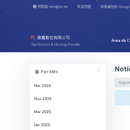
問問題 info@itn.tw
常見問題
與客服預約 Googl
Área do C
Top Domain & Hosting Provider
Notí
Por Mês
Supor
Mar 2026
Nov 2025
Mar 2025
Jan 2025