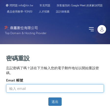
問問題 info@itn.tw
常見問題
與客服預約 Google Meet 的來解決問題
產品使用教學-可列印
人才招募
設計師推薦
Top Domain & Hosting Provider
密碼重設
忘記密碼了嗎？請在下方輸入您的電子郵件地址以開始重設密
碼。
Email 帳號
送出