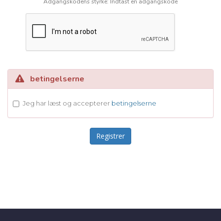
Adgangskodens styrke: Indtast en adgangskode
betingelserne
Jeg har læst og accepterer
betingelserne