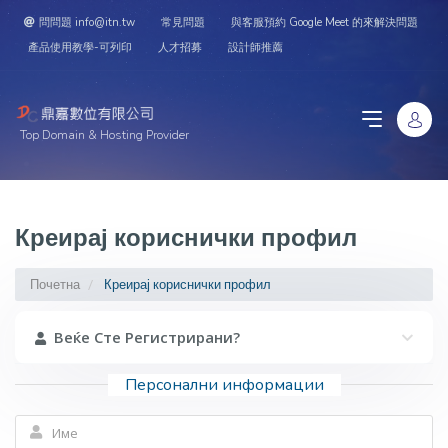
問問題 info@itn.tw
常見問題
與客服預約 Google Meet 的來解決問題
產品使用教學-可列印
人才招募
設計師推薦
Top Domain & Hosting Provider
Креирај кориснички профил
Почетна
Креирај кориснички профил
Веќе Сте Регистрирани?
Персонални информации