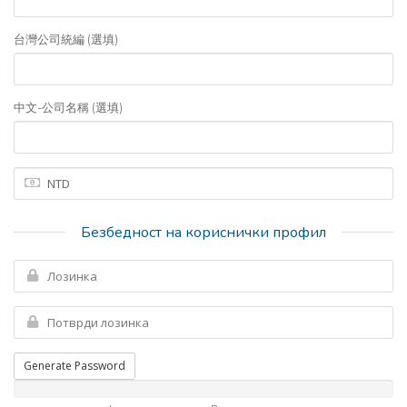
台灣公司統編 (選填)
中文-公司名稱 (選填)
Безбедност на кориснички профил
Generate Password